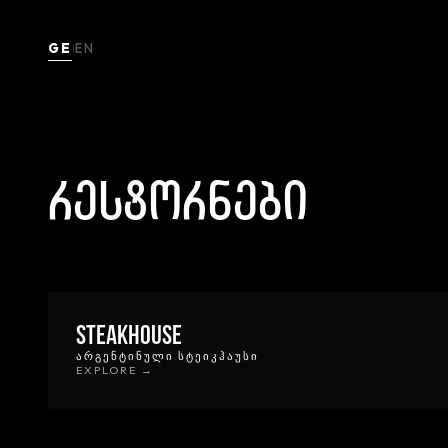
GE
EN
|
რესტორნები
Steakhouse
ᲐᲠᲒᲔᲜᲢᲘᲜᲣᲚᲘ ᲡᲢᲔᲘᲙᲰᲐᲣᲡᲘ
EXPLORE →